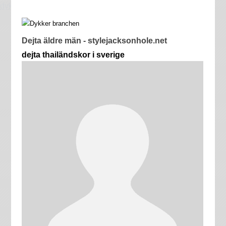
dykkerbranche.dk
Dejta äldre män - stylejacksonhole.net
dejta thailändskor i sverige